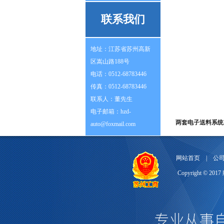
联系我们
地址：江苏省苏州高新
区嵩山路188号
电话：0512-68783446
传真：0512-68783446
联系人：董先生
电子邮箱：hzd-
两套电子送料系统
auto@foxmail.com
网站首页
|
公
Copyright 