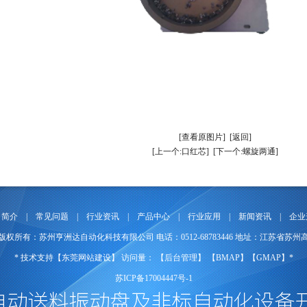
[查看原图片]
[返回]
[上一个:口红芯]
[下一个:螺旋两通]
司简介
|
常见问题
|
行业资讯
|
产品中心
|
行业应用
|
新闻资讯
|
企业
© 2017 版权所有：苏州亨洲达自动化科技有限公司 电话：0512-68783446 地址：江苏省苏
* 技术支持【
东莞网站建设
】
访问量：
【
后台管理
】 【
BMAP
】【
GMAP
】*
苏ICP备17004447号-1