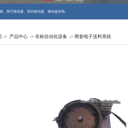
家
、
医疗振动盘
、
医药振动盘
、
振动盘价格
。
页
->
产品中心
->
非标自动化设备
->
两套电子送料系统